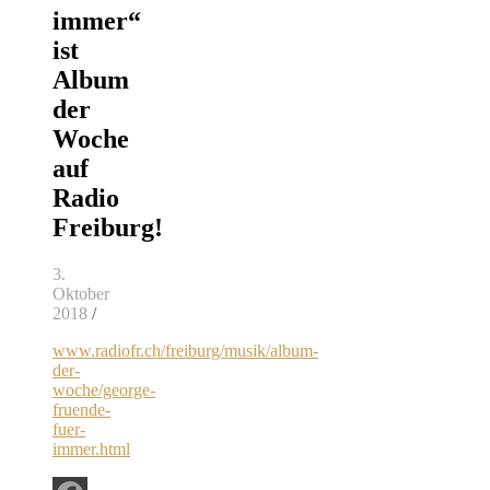
immer“
ist
Album
der
Woche
auf
Radio
Freiburg!
3.
Oktober
2018
/
www.radiofr.ch/freiburg/musik/album-
der-
woche/george-
fruende-
fuer-
immer.html