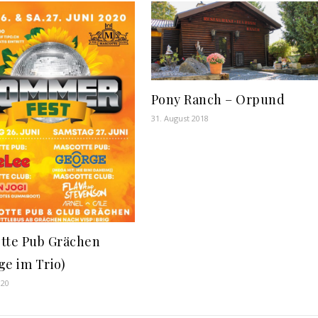
Pony Ranch – Orpund
31. August 2018
tte Pub Grächen
ge im Trio)
020