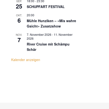
18:00
-
23:30
SEP.
25
SCHUPFART FESTIVAL
20:00
OKT.
6
Mühle Hunziken – «Mis wahre
Gsicht» Zusatzshow
7. November 2026
-
11. November
NOV.
7
2026
River Cruise mit Schämpu
Schär
Kalender anzeigen