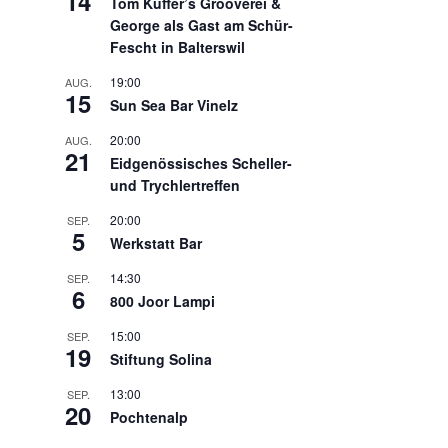
14
Tom Küffer’s Grooverei &
George als Gast am Schür-
Fescht in Balterswil
19:00
AUG.
15
Sun Sea Bar Vinelz
20:00
AUG.
21
Eidgenössisches Scheller-
und Trychlertreffen
20:00
SEP.
5
Werkstatt Bar
14:30
SEP.
6
800 Joor Lampi
15:00
SEP.
19
Stiftung Solina
13:00
SEP.
20
Pochtenalp