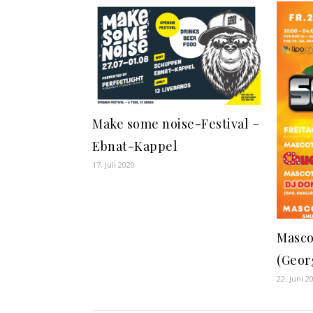
Make some noise-Festival –
Ebnat-Kappel
17. Juli 2020
Masco
(Geor
22. Juni 2